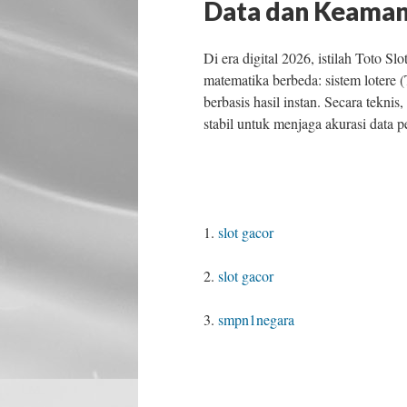
Data dan Keaman
Di era digital 2026, istilah Toto S
matematika berbeda: sistem lotere (
berbasis hasil instan. Secara tekni
tabil untuk menjaga akurasi data 
lot gacor
lot gacor
mpn1negara