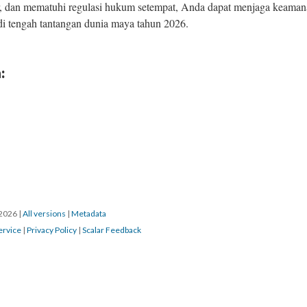
r, dan mematuhi regulasi hukum setempat, Anda dapat menjaga keaman
al di tengah tantangan dunia maya tahun 2026.
:
2026 
 | 
All version
 | 
Metadata
ervice
 | 
Privacy Policy
 | 
Scalar Feedback