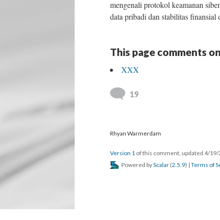
mengenali protokol keamanan sibe
data pribadi dan stabilitas finansi
This page comments on
XXX
19
 Rhyan Warmerdam
Version 1
 of this comment, updated 4/19/
 Powered by 
Scalar
 (
2.5.9
) | 
Terms of S