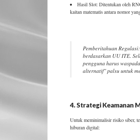
Hasil Slot: Ditentukan oleh RN
kaitan matematis antara nomor yang
Pemberitahuan Regulasi: D
berdasarkan UU ITE. Selai
pengguna harus waspada t
alternatif" palsu untuk m
4. Strategi Keamanan M
Untuk meminimalisir risiko siber, t
hiburan digital: