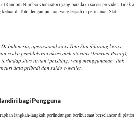
G (Random Number Generator) yang berada di server provider. Tidak a
 keluar di Toto dengan putaran yang terjadi di permainan Slot.
i Indonesia, operasional situs Toto Slot dilarang keras 
n risiko pemblokiran akses oleh otoritas (Internet Positif), 
erhadap situs tiruan (phishing) yang menggunakan "link 
encuri data pribadi dan saldo e-wallet.
andiri bagi Pengguna
erapkan langkah-langkah perlindungan berikut saat berselancar di platfo