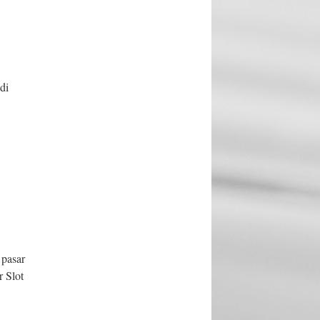
i 
pasar 
 Slot 