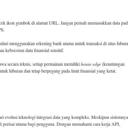
lu cek ikon gembok di alamat URL. Jangan pernah memasukkan data pada 
PS.
ari menggunakan rekening bank utama untuk transaksi di situs hibura
u kebocoran data finansial sensitif.
wa secara teknis, setiap permainan memiliki 
house edge
 (keuntungan 
tuk hiburan dan tetap berpegang pada limit finansial yang ketat.
ri evolusi teknologi integrasi data yang kompleks. Meskipun sistemnya 
jadi perisai utama bagi pengguna. Dengan memahami cara kerja API, 