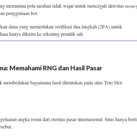
ng memantau pola taruhan tidak wajar untuk mencegah aktivitas 
money
tau penggunaan bot.
ikan dana yang memerlukan verifikasi dua langkah (2FA) untuk 
ana hanya dikirim ke rekening pemilik sah.
tma: Memahami RNG dan Hasil Pasar
k membedakan bagaimana hasil ditentukan pada situs Toto Slot:
eluaran angka resmi dari otoritas pasar internasional. Situs hanya berti
rsebut.