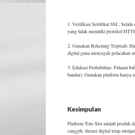
Verifikasi Sertifikat SSL: Sela
yang tidak memiliki protokol HTT
Gunakan Rekening Terpisah: Hind
digital guna mencegah pelacakan ata
Edukasi Probabilitas: Pahami bah
bandar). Gunakan platform hanya un
Kesimpulan
Platform Toto Slot adalah produk da
canggih, literasi digital tetap men