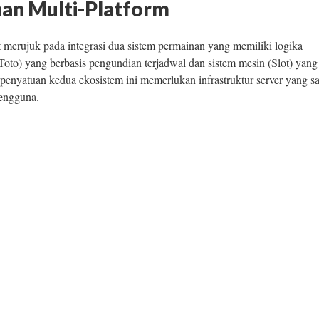
an Multi-Platform
lot merujuk pada integrasi dua sistem permainan yang memiliki logika 
Toto) yang berbasis pengundian terjadwal dan sistem mesin (Slot) yang 
s, penyatuan kedua ekosistem ini memerlukan infrastruktur server yang sa
pengguna.