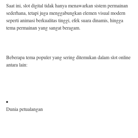
Saat ini, slot digital tidak hanya menawarkan sistem permainan 
ederhana, tetapi juga menggabungkan elemen visual modern 
eperti animasi berkualitas tinggi, efek suara dinamis, hingga 
tema permainan yang sangat beragam.
Beberapa tema populer yang sering ditemukan dalam slot online 
antara lain:
Dunia petualangan