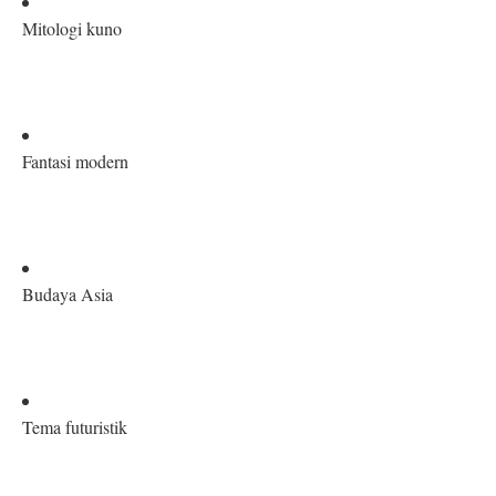
Mitologi kuno
Fantasi modern
Budaya Asia
Tema futuristik