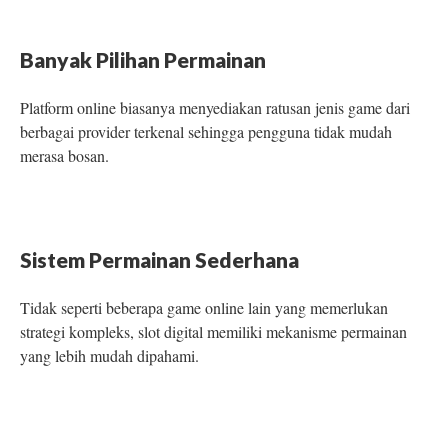
Banyak Pilihan Permainan
Platform online biasanya menyediakan ratusan jenis game dari 
berbagai provider terkenal sehingga pengguna tidak mudah 
merasa bosan.
Sistem Permainan Sederhana
Tidak seperti beberapa game online lain yang memerlukan 
trategi kompleks, slot digital memiliki mekanisme permainan 
yang lebih mudah dipahami.