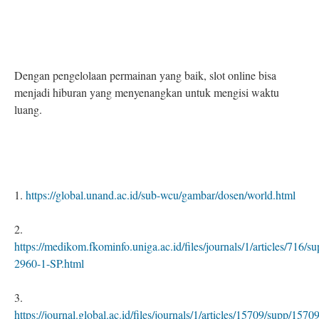
Dengan pengelolaan permainan yang baik, slot online bisa 
menjadi hiburan yang menyenangkan untuk mengisi waktu 
luang.
https://global.unand.ac.id/sub-wcu/gambar/dosen/world.html
https://medikom.fkominfo.uniga.ac.id/files/journals/1/articles/716/s
2960-1-SP.html
https://journal.global.ac.id/files/journals/1/articles/15709/supp/15709