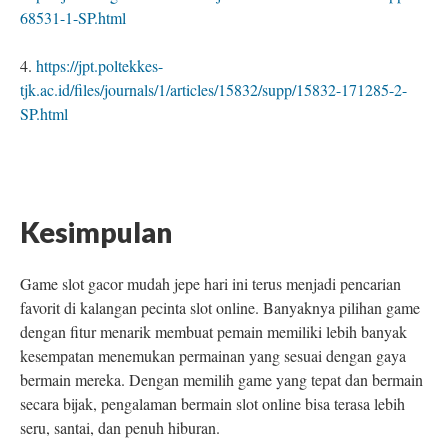
68531-1-SP.html
https://jpt.poltekkes-
tjk.ac.id/files/journals/1/articles/15832/supp/15832-171285-2-
SP.html
Kesimpulan
Game slot gacor mudah jepe hari ini terus menjadi pencarian 
favorit di kalangan pecinta slot online. Banyaknya pilihan game 
dengan fitur menarik membuat pemain memiliki lebih banyak 
kesempatan menemukan permainan yang sesuai dengan gaya 
bermain mereka. Dengan memilih game yang tepat dan bermain 
ecara bijak, pengalaman bermain slot online bisa terasa lebih 
eru, santai, dan penuh hiburan. 