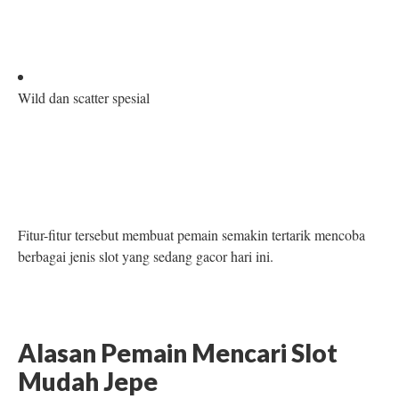
Wild dan scatter spesial
Fitur-fitur tersebut membuat pemain semakin tertarik mencoba 
berbagai jenis slot yang sedang gacor hari ini.
Alasan Pemain Mencari Slot 
Mudah Jepe