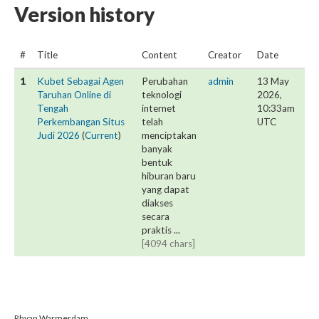
Version history
#
Title
Content
Creator
Date
1
Kubet Sebagai Agen 
 Perubahan 
admin
13 May 
Taruhan Online di 
teknologi 
2026, 
Tengah 
internet 
10:33am 
Perkembangan Situs 
telah 
UTC
Judi 2026
 (
Current
) 
menciptakan 
banyak 
bentuk 
hiburan baru 
yang dapat 
diakses 
ecara 
praktis ... 
[4094 chars]
 Rhyan Warmerdam