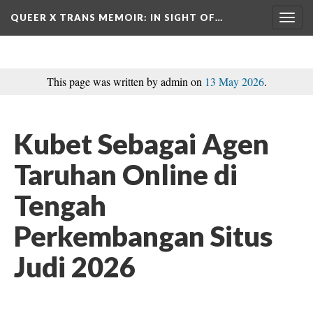
QUEER X TRANS MEMOIR: IN SIGHT OF…
Toggl
navig
This page was written by admin on 
13 May 2026
.
Kubet Sebagai Agen 
Taruhan Online di 
Tengah 
Perkembangan Situs 
Judi 2026