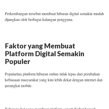
Perkembangan tersebut membuat hiburan digital semakin mudah 
dijangkau oleh berbagai kalangan pengguna.
Faktor yang Membuat 
Platform Digital Semakin 
Populer
Popularitas platform hiburan online tidak lepas dari perubahan 
kebiasaan masyarakat yang kini lebih dekat dengan internet dan 
perangkat mobile.
Beberapa hal yang membuat platform seperti Kubet banyak 