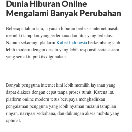
Dunia Hiburan Online 
Mengalami Banyak Perubahan
Beberapa tahun lalu, layanan hiburan berbasis internet masih 
memiliki tampilan yang sederhana dan fitur yang terbatas. 
Namun sekarang, platform 
Kubet Indonesia
 berkembang jauh 
lebih modern dengan desain yang lebih responsif serta sistem 
yang semakin praktis digunakan.
Banyak pengguna internet kini lebih memilih layanan yang 
dapat diakses dengan cepat tanpa proses rumit. Karena itu, 
platform online modern terus berupaya menghadirkan 
pengalaman pengguna yang lebih nyaman melalui tampilan 
ringan, navigasi sederhana, dan dukungan akses mobile yang 
optimal.