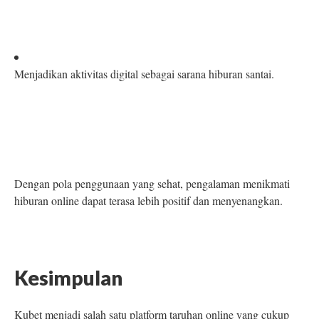
Menjadikan aktivitas digital sebagai sarana hiburan santai.
Dengan pola penggunaan yang sehat, pengalaman menikmati 
hiburan online dapat terasa lebih positif dan menyenangkan.
Kesimpulan
Kubet menjadi salah satu platform taruhan online yang cukup 