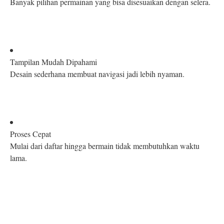
Banyak pilihan permainan yang bisa disesuaikan dengan selera.
Tampilan Mudah Dipahami
Desain sederhana membuat navigasi jadi lebih nyaman.
Proses Cepat
Mulai dari daftar hingga bermain tidak membutuhkan waktu 
lama.