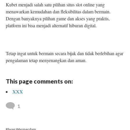
Kubet menjadi salah satu pilihan situs slot online yang 
menawarkan kemudahan dan fleksibilitas dalam bermain. 
Dengan banyaknya pilihan game dan akses yang praktis, 
platform ini bisa menjadi alternatif hiburan digital.
Tetap ingat untuk bermain secara bijak dan tidak berlebihan agar 
pengalaman tetap menyenangkan dan aman.
This page comments on:
XXX
1
 Rhyan Warmerdam