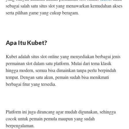
ebagai salah satu situs slot yang menawarkan kemudahan akses 
erta pilihan game yang cukup beragam.
Apa Itu Kubet?
Kubet adalah situs slot online yang menyediakan berbagai jenis 
permainan slot dalam satu platform. Mulai dari tema klasik 
hingga modern, semua bisa dimainkan tanpa perlu berpindah 
tempat. Dengan satu akun, pemain sudah bisa menikmati 
berbagai fitur yang tersedia.
Platform ini juga dirancang agar mudah digunakan, sehingga 
cocok untuk pemain pemula maupun yang sudah 
berpengalaman.