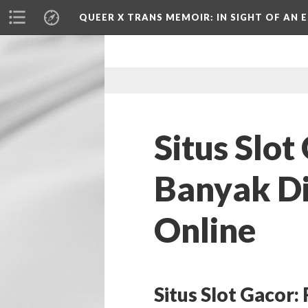
QUEER X TRANS MEMOIR: IN SIGHT OF AN 
Situs Slo
Banyak Di
Online
Situs Slot Gacor: