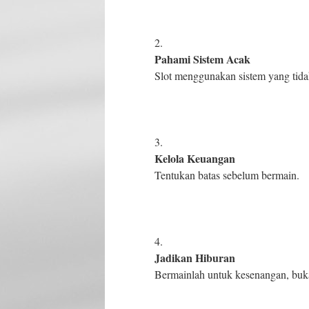
Pahami Sistem Acak
Slot menggunakan sistem yang tidak
Kelola Keuangan
Tentukan batas sebelum bermain.
Jadikan Hiburan
Bermainlah untuk kesenangan, buk