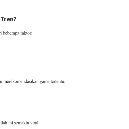
 Tren?
ri beberapa faktor:
u merekomendasikan game tertentu.
ah ini semakin viral.