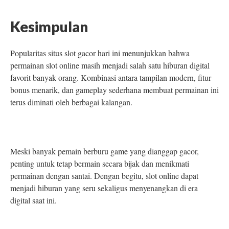
Kesimpulan
Popularitas situs slot gacor hari ini menunjukkan bahwa 
permainan slot online masih menjadi salah satu hiburan digital 
favorit banyak orang. Kombinasi antara tampilan modern, fitur 
bonus menarik, dan gameplay sederhana membuat permainan ini 
terus diminati oleh berbagai kalangan.
Meski banyak pemain berburu game yang dianggap gacor, 
penting untuk tetap bermain secara bijak dan menikmati 
permainan dengan santai. Dengan begitu, slot online dapat 
menjadi hiburan yang seru sekaligus menyenangkan di era 
digital saat ini.