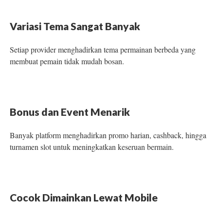
Variasi Tema Sangat Banyak
Setiap provider menghadirkan tema permainan berbeda yang 
membuat pemain tidak mudah bosan.
Bonus dan Event Menarik
Banyak platform menghadirkan promo harian, cashback, hingga 
turnamen slot untuk meningkatkan keseruan bermain.
Cocok Dimainkan Lewat Mobile