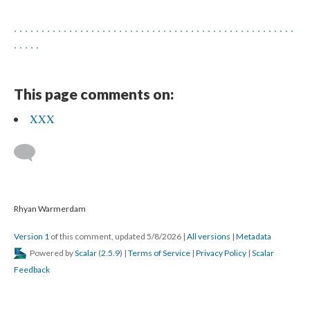
.
 
.
 
.
 
.
 
.
 
.
 
.
 
.
 
.
 
.
 
.
 
.
 
.
 
.
 
.
 
.
 
.
 
.
 
.
 
.
 
.
 
.
 
.
 
.
 
.
 
.
 
.
 
.
 
.
 
.
 
.
 
.
 
.
 
.
 
.
 
.
 
.
 
.
 
.
 
.
 
.
 
.
 
.
 
.
 
.
 
.
 
.
 
.
 
.
 
.
 
.
.
 
.
 
.
 
.
 
.
This page comments on:
XXX
 
 Rhyan Warmerdam
Version 1
 of this comment, updated 5/8/2026 
 | 
All version
 | 
Metadata
 Powered by 
Scalar
 (
2.5.9
) | 
Terms of Service
 | 
Privacy Policy
 | 
Scalar 
Feedback