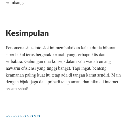
eimbang.
Kesimpulan
Fenomena situs toto slot ini membuktikan kalau dunia hiburan 
iber bakal terus bergerak ke arah yang serbapraktis dan 
erbabisa. Gabungan dua konsep dalam satu wadah emang 
nawarin efisiensi yang tinggi banget. Tapi ingat, benteng 
keamanan paling kuat itu tetap ada di tangan kamu sendiri. Main 
dengan bijak, jaga data pribadi tetap aman, dan nikmati internet 
ecara sehat!
eo
 
eo
 
eo
 
eo
 
eo