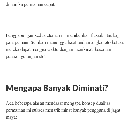
dinamika permainan cepat.
Penggabungan kedua elemen ini memberikan fleksibilitas bagi 
para pemain. Sembari menunggu hasil undian angka toto keluar, 
mereka dapat mengisi waktu dengan menikmati keseruan 
putaran gulungan slot.
Mengapa Banyak Diminati?
Ada beberapa alasan mendasar mengapa konsep dualitas 
permainan ini sukses menarik minat banyak pengguna di jagat 
maya: