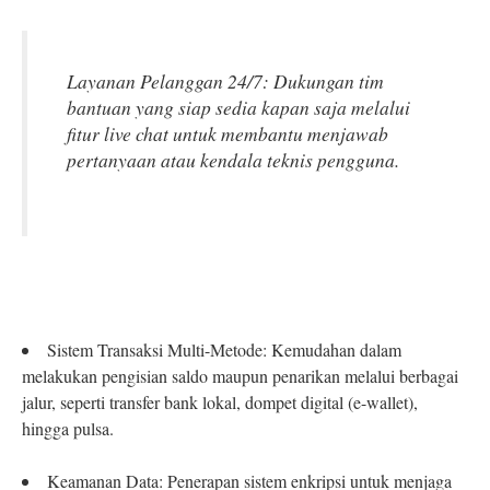
Layanan Pelanggan 24/7: Dukungan tim 
bantuan yang siap sedia kapan saja melalui 
fitur 
live chat
 untuk membantu menjawab 
pertanyaan atau kendala teknis pengguna.
Sistem Transaksi Multi-Metode: Kemudahan dalam 
melakukan pengisian saldo maupun penarikan melalui berbagai 
jalur, seperti transfer bank lokal, dompet digital (e-wallet), 
hingga pulsa.
Keamanan Data: Penerapan sistem enkripsi untuk menjaga 