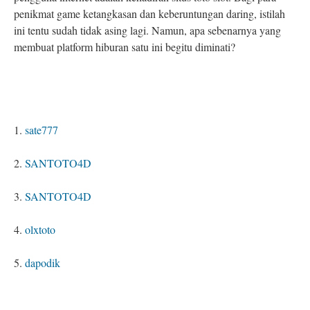
penikmat game ketangkasan dan keberuntungan daring, istilah 
ini tentu sudah tidak asing lagi. Namun, apa sebenarnya yang 
membuat platform hiburan satu ini begitu diminati?
ate777
SANTOTO4D
SANTOTO4D
olxtoto
dapodik