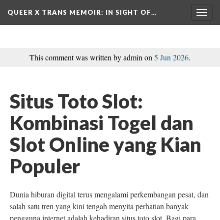
QUEER X TRANS MEMOIR: IN SIGHT OF…
Toggl
navig
This comment was written by admin on 
5 Jun 2026
.
Situs Toto Slot: 
Kombinasi Togel dan 
Slot Online yang Kian 
Populer
Dunia hiburan digital terus mengalami perkembangan pesat, dan 
alah satu tren yang kini tengah menyita perhatian banyak 
pengguna internet adalah kehadiran situs toto slot. Bagi para 